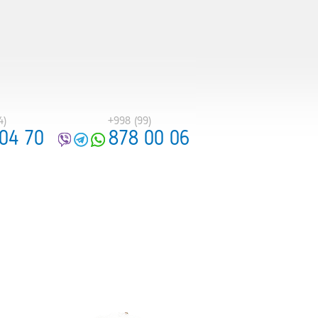
4)
4)
+998 (99)
+998 (99)
04 70
04 70
878 00 06
878 00 06