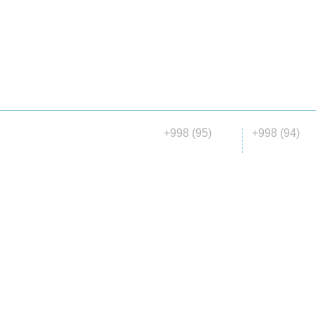
ГЛАВНАЯ
О НАС
КАТАЛОГ
МАТЕРИАЛ
ДОСТАВКА
+998 (95)
+998 (94)
© 2015 ООО «Madena collection»
146 00 06
647 04 7
все права защищены