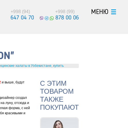
МЕНЮ
+998 (94)
+998 (99)
647 04 70
878 00 06
ON"
ицинские халаты в Узбекистане, купить
С ЭТИМ
2
и выше, будут
ТОВАРОМ
ТАКЖЕ
дизайнер создал
на луну, отсюда и
ПОКУПАЮТ
гкая форма, с ней
бя красивыми и