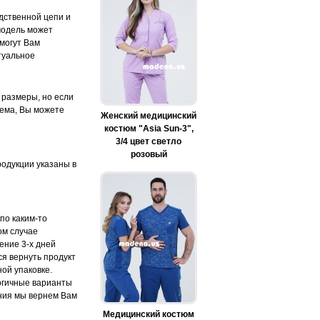
дственной цепи и
модель может
 могут Вам
туальное
 размеры, но если
лема, Вы можете
Женский медицинский
костюм "Asia Sun-3",
3/4 цвет светло
розовый
одукции указаны в
по каким-то
ом случае
ение 3-х дней
ся вернуть продукт
ой упаковке.
огичные варианты
ения мы вернем Вам
Медицинский костюм