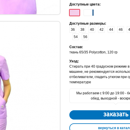
Доступные цвета:
Доступные размеры:
36
38
40
42
44
46
54
56
Состав:
ткань 65/35 Polycotton, 120 гр
Уход:
Стирать при 40 градусном режиме в
машине, не рекомендуется использ
отбеливатели, гладить утюгом при 
температуре
Мы работаем с 9:00 до 19:00 - 
обед, выходной - воскр
заказать
вернуться в катал