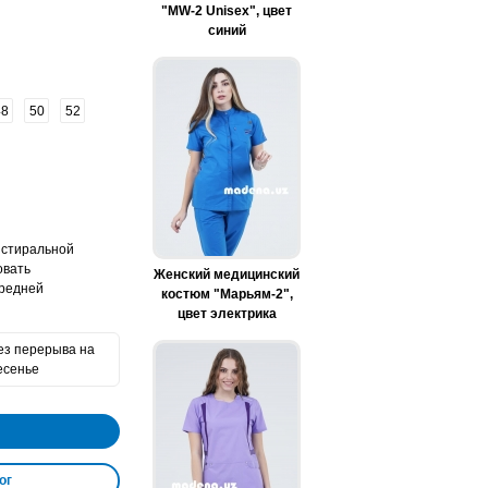
"MW-2 Unisex", цвет
синий
48
50
52
 стиральной
овать
Женский медицинский
средней
костюм "Марьям-2",
цвет электрика
без перерыва на
есенье
ог