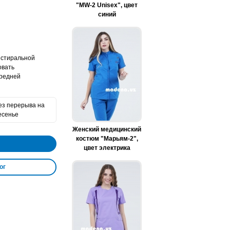
"MW-2 Unisex", цвет
синий
 стиральной
овать
средней
без перерыва на
есенье
Женский медицинский
костюм "Марьям-2",
цвет электрика
ог