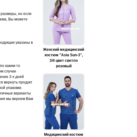
 размеры, но если
лема, Вы можете
одукции указаны в
Женский медицинский
костюм "Asia Sun-3",
3/4 цвет светло
по каким-то
розовый
ом случае
ение 3-х дней
ся вернуть продукт
ой упаковке.
огичные варианты
ения мы вернем Вам
Медицинский костюм