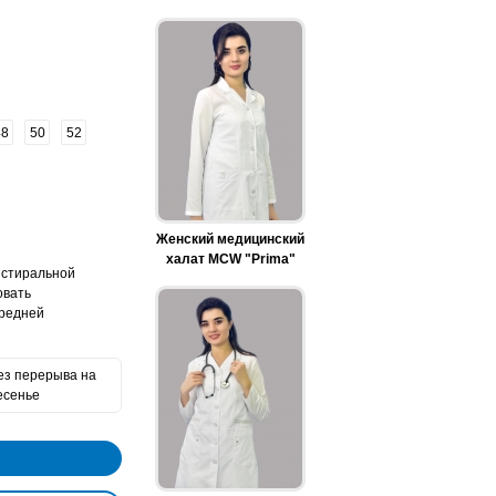
48
50
52
Женский медицинский
халат MCW "Prima"
 стиральной
овать
средней
без перерыва на
есенье