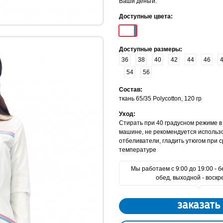
Ваши деньги.
Доступные цвета:
Доступные размеры:
36
38
40
42
44
46
54
56
Состав:
ткань 65/35 Polycotton, 120 гр
Уход:
Стирать при 40 градусном режиме в
машине, не рекомендуется использ
отбеливатели, гладить утюгом при 
температуре
Мы работаем с 9:00 до 19:00 - 
обед, выходной - воскр
заказать