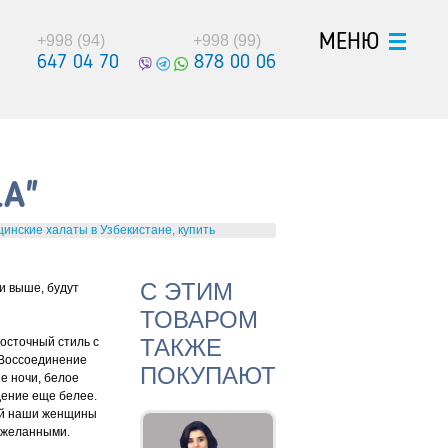
МЕНЮ
+998 (94)
+998 (99)
647 04 70
878 00 06
A"
цинские халаты в Узбекистане, купить
С ЭТИМ
и выше, будут
ТОВАРОМ
ТАКЖЕ
восточный стиль с
 Воссоединение
ПОКУПАЮТ
е ночи, белое
дение еще белее.
ней наши женщины
и желанными.