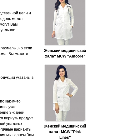
дственной цепи и
модель может
 могут Вам
туальное
 размеры, но если
Женский медицинский
лема, Вы можете
халат MCW "Amoore"
одукции указаны в
по каким-то
ом случае
ение 3-х дней
ся вернуть продукт
ой упаковке.
Женский медицинский
огичные варианты
халат MCW "Pink
ения мы вернем Вам
Lines"