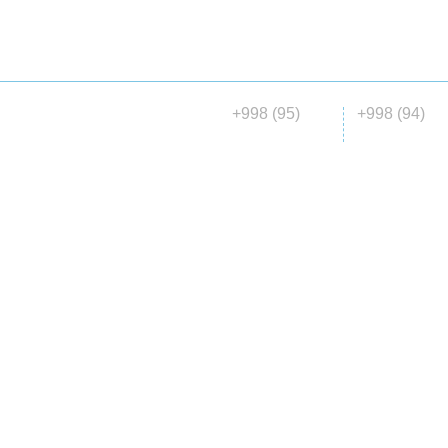
ГЛАВНАЯ
О НАС
КАТАЛОГ
МАТЕРИАЛ
ДОСТАВКА
+998 (95)
+998 (94)
© 2015 ООО «Madena collection»
146 00 06
647 04 7
все права защищены